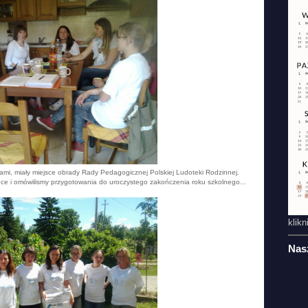
iami, miały miejsce obrady Rady Pedagogicznej Polskiej Ludoteki Rodzinnej.
e i omówilismy przygotowania do uroczystego zakończenia roku szkolnego...
klikn
Nas