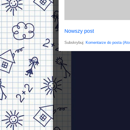
Nowszy post
Subskrybuj:
Komentarze do posta (At