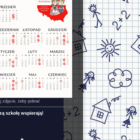
ij zdjęcie, żeby pobrać
zą szkołę wspierają!