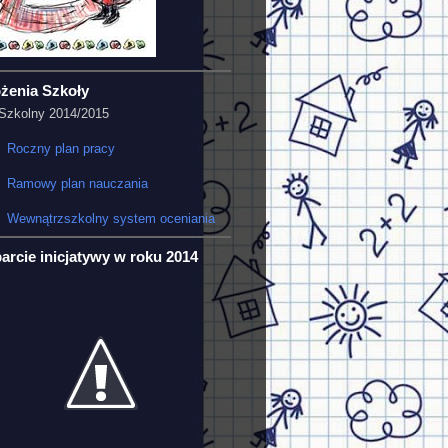
ożenia Szkoły
Szkolny 2014/2015
Roczny plan pracy
Ramowy plan nauczania
Wewnątrzszkolny system oceniania
arcie inicjatywy w roku 2014