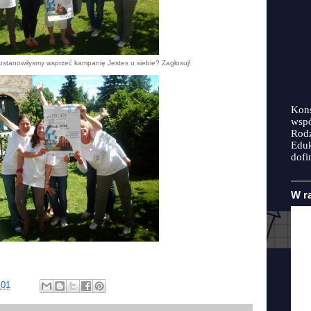
 postanowiłysmy wsprzeć kampanię Jestes u siebie? Zagłosuj!
Kons
wspó
Rodz
Eduk
dof
W r
:01