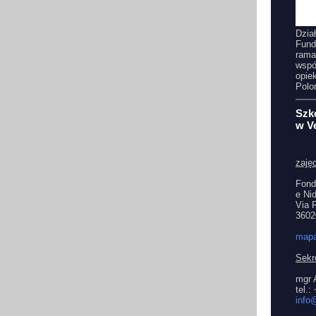
Dzia
Fund
rama
wspó
opie
Polo
Szk
w V
zajęc
Fond
e Nid
Via 
36020
map
Sekre
mgr 
tel.
info