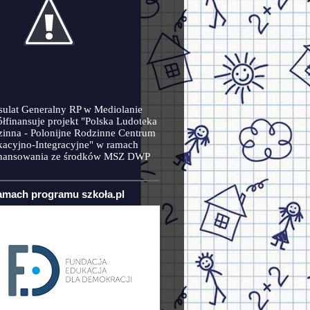
ulat Generalny RP w Mediolanie
łfinansuje projekt "Polska Ludoteka
inna - Polonijne Rodzinne Centrum
acyjno-Integracyjne" w ramach
inansowania ze środków MSZ DWP
amach programu szkoła.pl