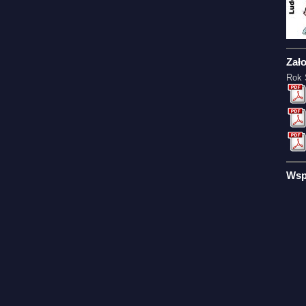
Zał
Rok 
Wsp