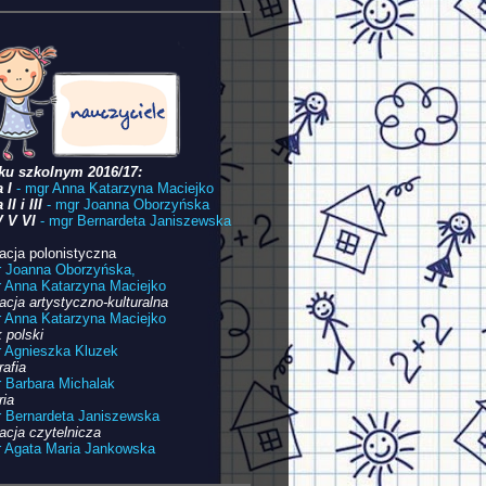
ku szkolnym 2016/17:
 I
- mgr
Anna Katarzyna Maciejko
 II i III
- mgr
Joanna Oborzyńska
V V VI
- mgr Bernardeta Janiszewska
acja polonistyczna
r Joanna Oborzyńska,
r Anna Katarzyna Maciejko
acja artystyczno-kulturalna
r Anna Katarzyna Maciejko
 polski
 Agnieszka Kluzek
rafia
r Barbara Michalak
ria
r Bernardeta Janiszewska
acja czytelnicza
 Agata Maria Jankowska