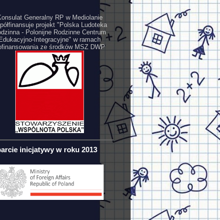
onsulat Generalny RP w Mediolanie
półfinansuje projekt "Polska Ludoteka
dzinna - Polonijne Rodzinne Centrum
Edukacyjno-Integracyjne" w ramach
ofinansowania ze środków MSZ DWP
arcie inicjatywy w roku 2013