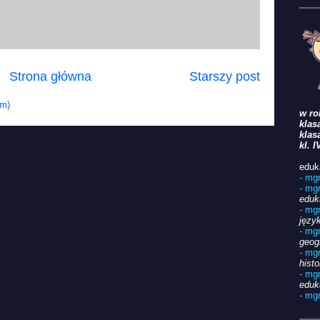
Strona główna
Starszy post
om)
w ro
klasa
klasa
kl. I
eduk
- mg
- mg
eduk
- mg
język
-
mgr
geog
- mg
histo
- mg
eduk
-
mgr