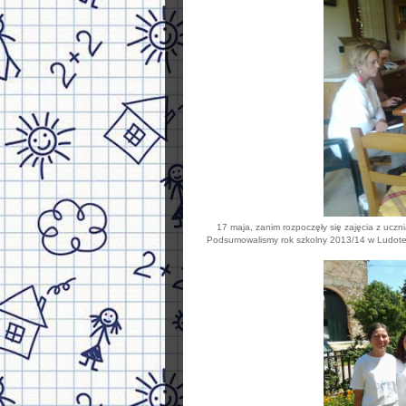
17 maja, zanim rozpoczęły się zajęcia z uczn
Podsumowalismy rok szkolny 2013/14 w Ludotec