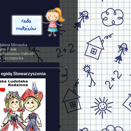
alena Mirowska
yna Palak
 Rakfalska-Vallicelli
a Szczepocka
 egidą Stowarzyszenia