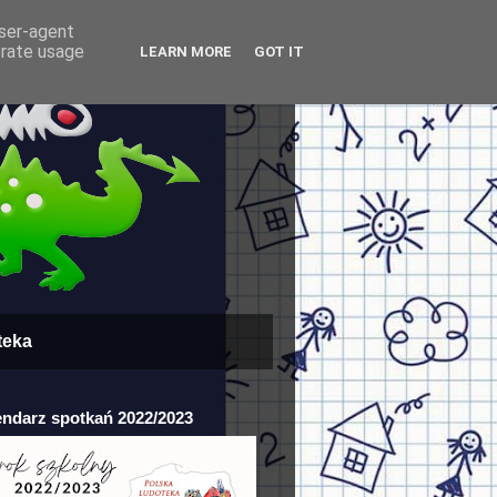
user-agent
erate usage
LEARN MORE
GOT IT
teka
endarz spotkań 2022/2023