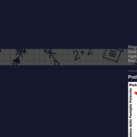
Magd
Graż
Agata
Mart
Pod