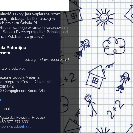
łalność szkoły jest wspierana przez
ację Edukacja dla Demokracji w
ch projektu Szkoła.PL
łfinansowanego w ramach sprawowania
ki Senatu Rzeczypospolitej Polskiej nad
nią i Polakami za granicą”
oła Polonijna
eneto
istnieje od września 2010
ia w siedzibie:
azione Scuola Materna
o Integrato "Cav. L. Chiericati"
Roma 42
 Campiglia dei Berici (VI)
a
tariat:
Agata Jankowska /Prezes/
: +39 377 277 6001
@polskaludoteka.it